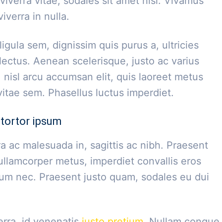
viverra vitae, sodales sit amet nisi. Vivamus
iverra in nulla.
igula sem, dignissim quis purus a, ultricies
 lectus. Aenean scelerisque, justo ac varius
, nisl arcu accumsan elit, quis laoreet metus
itae sem. Phasellus luctus imperdiet.
tortor ipsum
a ac malesuada in, sagittis ac nibh. Praesent
ullamcorper metus, imperdiet convallis eros
um nec. Praesent justo quam, sodales eu dui
erra, id venenatis
justo pretium
. Nullam congue