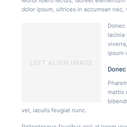
Morbi libero lectus, laoreet elementum 
dolor ipsum, ultrices in accumsan nec, v
Donec l
lacinia
viverra
ipsum v
Donec 
Pharetr
mattis 
bibend
vel, iaculis feugiat nunc.
Pellentesque faucibus orci at lorem viv