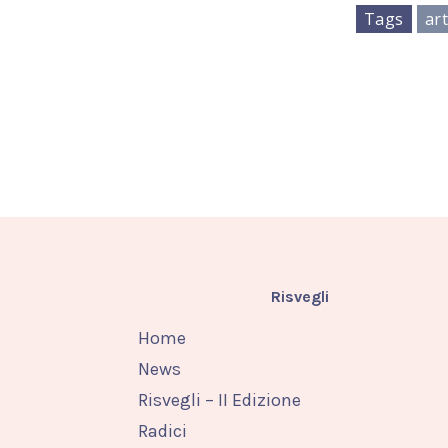
Tags
ar
Risvegli
Home
News
Risvegli – II Edizione
Radici