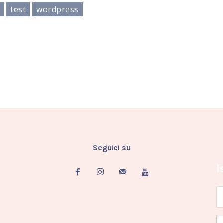
t
test
wordpress
Seguici su
I